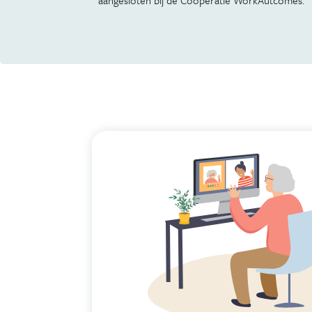
aangesloten bij de Coöperatie WorkAutcomes.