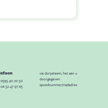
lefoon
via dorpsteam, het aan u
doorgegeven
0595 40 20 50
spoednummer/mailadres
06 52 47 97 65