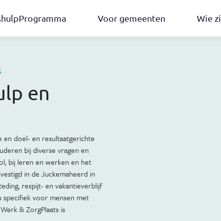
pshulpProgramma
Voor gemeenten
Wie zi
s
ulp en
 en doel- en resultaatgerichte
uderen bij diverse vragen en
ol, bij leren en werken en het
vestigd in de Juckemaheerd in
ding, respijt- en vakantieverblijf
is specifiek voor mensen met
Werk & ZorgPlaats is